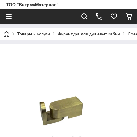
ТОО "ВитражМатериал"
Товары и услуги
Фурнитура для душевых кабин
Соед