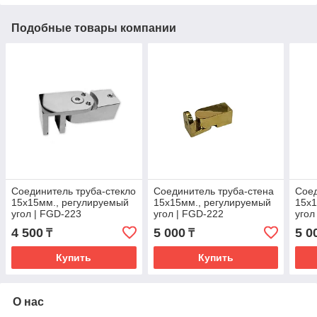
Подобные товары компании
Соединитель труба-стекло
Соединитель труба-стена
Соед
15х15мм., регулируемый
15х15мм., регулируемый
15х1
угол | FGD-223
угол | FGD-222
угол
SUS304/PSS | Хром
SUS304/TP | Золотой
SUS3
4 500
5 000
5 0
₸
₸
Купить
Купить
О нас