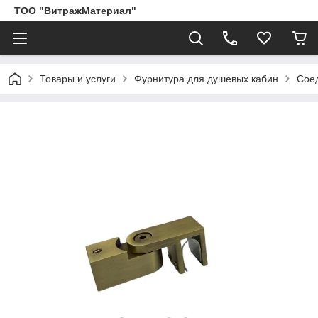
ТОО "ВитражМатериал"
Товары и услуги
Фурнитура для душевых кабин
Соед