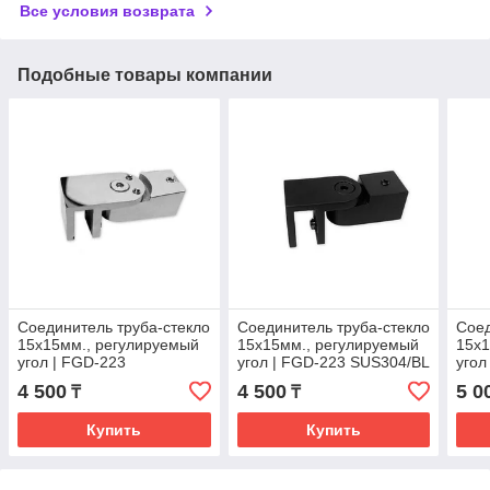
Все условия возврата
Подобные товары компании
Соединитель труба-стекло
Соединитель труба-стекло
Соед
15х15мм., регулируемый
15х15мм., регулируемый
15х1
угол | FGD-223
угол | FGD-223 SUS304/BL
угол
SUS304/PSS | Хром
| Черный
SUS3
4 500
4 500
5 0
₸
₸
Купить
Купить