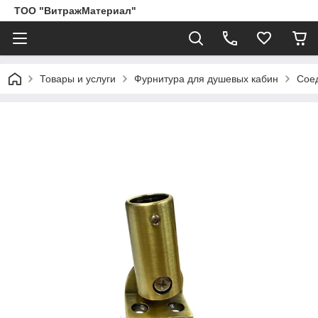
ТОО "ВитражМатериал"
Товары и услуги
Фурнитура для душевых кабин
Соед