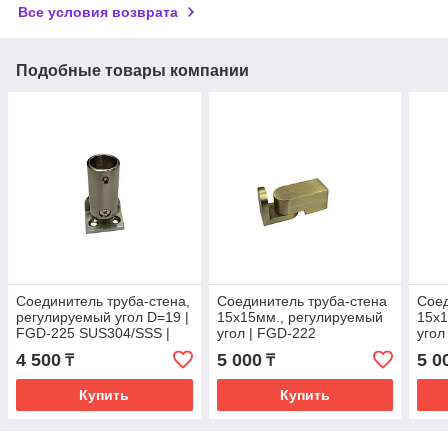
Все условия возврата
Подобные товары компании
Соединитель труба-стена,
Соединитель труба-стена
Соед
регулируемый угол D=19 |
15х15мм., регулируемый
15х1
FGD-225 SUS304/SSS |
угол | FGD-222
угол
Матовый
SUS304/BR | Бронзовый
SUS3
4 500
5 000
5 0
₸
₸
Купить
Купить