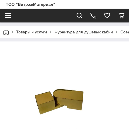
ТОО "ВитражМатериал"
Товары и услуги
Фурнитура для душевых кабин
Соед