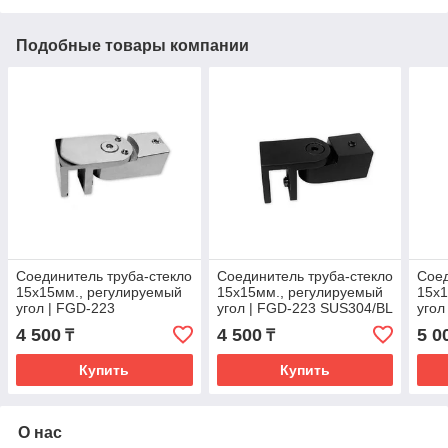
Подобные товары компании
Соединитель труба-стекло
Соединитель труба-стекло
Соед
15х15мм., регулируемый
15х15мм., регулируемый
15х1
угол | FGD-223
угол | FGD-223 SUS304/BL
угол
SUS304/PSS | Хром
| Черный
SUS3
4 500
4 500
5 0
₸
₸
Купить
Купить
О нас