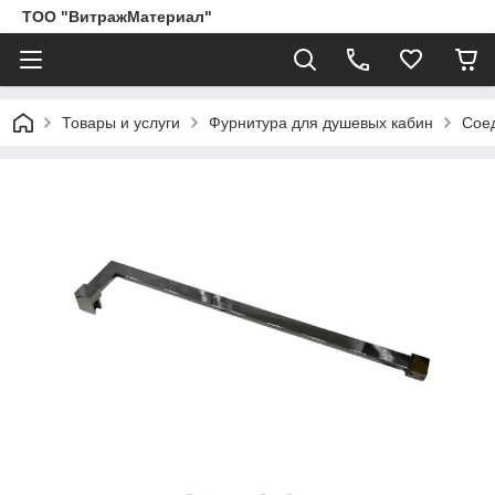
ТОО "ВитражМатериал"
Товары и услуги
Фурнитура для душевых кабин
Соед