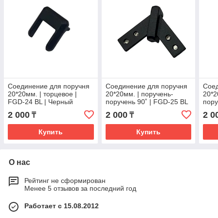
Соединение для поручня
Соединение для поручня
Соед
20*20мм. | торцевое |
20*20мм. | поручень-
20*2
FGD-24 BL | Черный
поручень 90˚ | FGD-25 BL
пору
| Черный
FGD-
2 000
2 000
2 0
₸
₸
Купить
Купить
О нас
Рейтинг не сформирован
Менее 5 отзывов за последний год
Работает с 15.08.2012