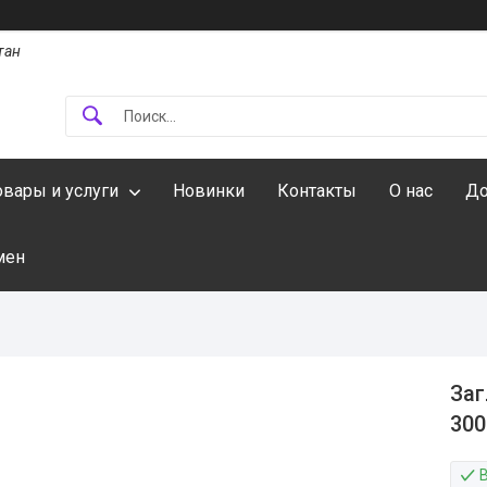
тан
овары и услуги
Новинки
Контакты
О нас
До
мен
Заг
300