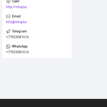
http://vitraj.kz
info@vitraj.kz
+77053081616
+77053081616