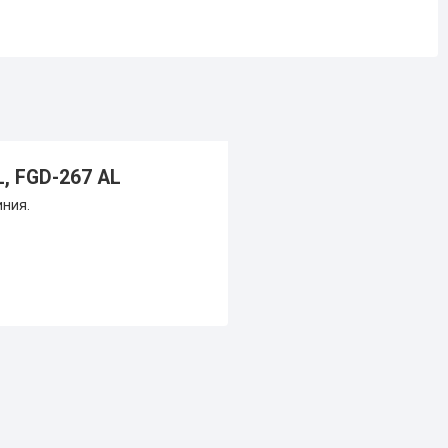
, FGD-267 AL
иния.