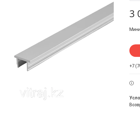
3 
Мини
+7 (
воз