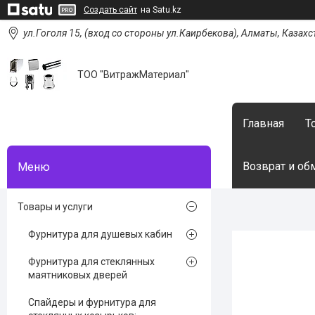
Создать сайт
на Satu.kz
ул.Гоголя 15, (вход со стороны ул.Каирбекова), Алматы, Казахс
ТОО "ВитражМатериал"
Главная
Т
Возврат и об
Товары и услуги
Фурнитура для душевых кабин
Фурнитура для стеклянных
маятниковых дверей
Спайдеры и фурнитура для