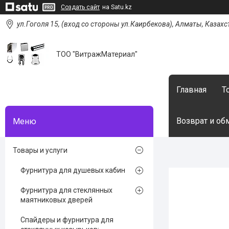
Создать сайт
на Satu.kz
ул.Гоголя 15, (вход со стороны ул.Каирбекова), Алматы, Казахс
ТОО "ВитражМатериал"
Главная
Т
Возврат и об
Товары и услуги
Фурнитура для душевых кабин
Фурнитура для стеклянных
маятниковых дверей
Спайдеры и фурнитура для