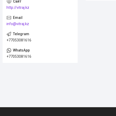
http://vitraj.kz
info@vitraj.kz
+77053081616
+77053081616