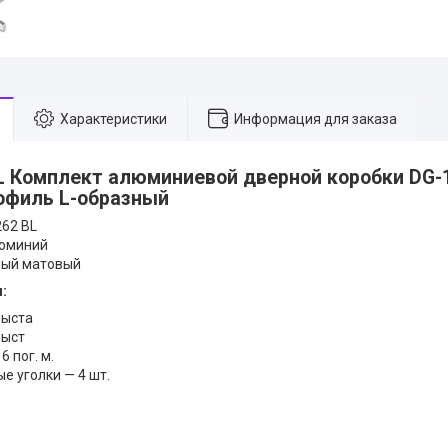
Характеристики
Информация для заказа
L
Комплект алюминиевой дверной коробки DG-
офиль L-образный
62 BL
юминий
ый матовый
:
лыста
лыст
6 пог. м.
е уголки — 4 шт.