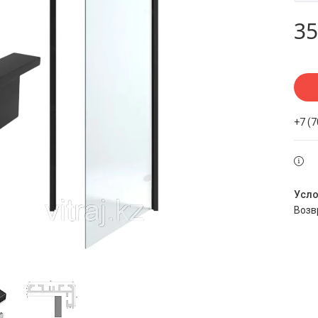
35
+7 (
воз