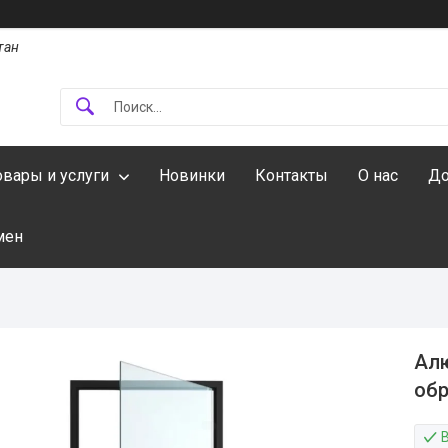
тан
овары и услуги
Новинки
Контакты
О нас
До
мен
Алю
обр