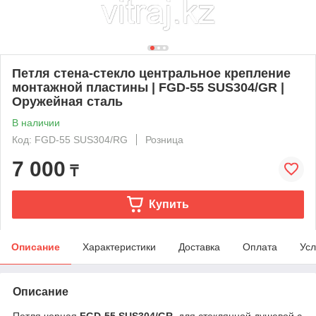
Петля стена-стекло центральное крепление
монтажной пластины | FGD-55 SUS304/GR |
Оружейная сталь
В наличии
Код: FGD-55 SUS304/RG
Розница
7 000
₸
Купить
Описание
Характеристики
Доставка
Оплата
Усл
Описание
Петля черная
FGD-55 SUS304/GR
для стеклянной душевой с