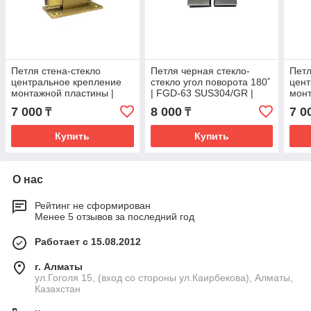
Петля стена-стекло
Петля черная стекло-
Петл
центральное крепление
стекло угол поворота 180˚
цент
монтажной пластины |
| FGD-63 SUS304/GR |
монт
FGD-55 SUS304/GB |
Оружейная сталь
FGD-
7 000
8 000
7 0
₸
₸
Матовое золото
Мат
Купить
Купить
О нас
Рейтинг не сформирован
Менее 5 отзывов за последний год
Работает с 15.08.2012
г. Алматы
ул.Гоголя 15, (вход со стороны ул.Каирбекова), Алматы,
Казахстан