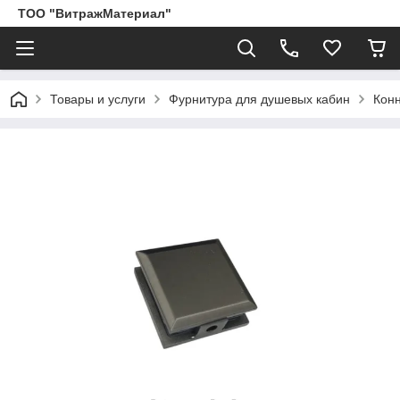
ТОО "ВитражМатериал"
Товары и услуги
Фурнитура для душевых кабин
Кон