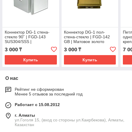
Коннектор DG-1 стена-
Коннектор DG-1 пол-
Петл
стекло 90˚ | FGD-143
стена-стекло | FGD-142
одн
SUS304/SSS |
GB | Матовое золото
креп
Нержавейка/Матовая
SUS
3 000
3 000
7 0
₸
₸
стал
Купить
Купить
О нас
Рейтинг не сформирован
Менее 5 отзывов за последний год
Работает с 15.08.2012
г. Алматы
ул.Гоголя 15, (вход со стороны ул.Каирбекова), Алматы,
Казахстан