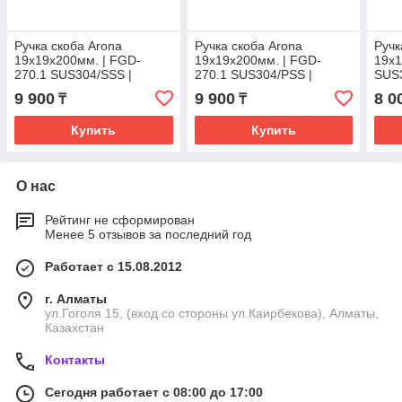
Ручка скоба Arona
Ручка скоба Arona
Ручк
19х19х200мм. | FGD-
19х19х200мм. | FGD-
19х
270.1 SUS304/SSS |
270.1 SUS304/PSS |
SUS
Матовая
Полированный
9 900
9 900
8 0
₸
₸
Купить
Купить
О нас
Рейтинг не сформирован
Менее 5 отзывов за последний год
Работает с 15.08.2012
г. Алматы
ул.Гоголя 15, (вход со стороны ул.Каирбекова), Алматы,
Казахстан
Контакты
Сегодня работает с 08:00 до 17:00