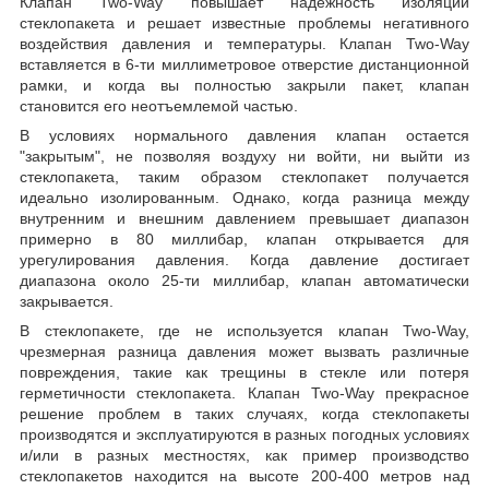
Клапан Two-Way повышает надежность изоляции
стеклопакета и решает известные проблемы негативного
воздействия давления и температуры. Клапан Two-Way
вставляется в 6-ти миллиметровое отверстие дистанционной
рамки, и когда вы полностью закрыли пакет, клапан
становится его неотъемлемой частью.
В условиях нормального давления клапан остается
"закрытым", не позволяя воздуху ни войти, ни выйти из
стеклопакета, таким образом стеклопакет получается
идеально изолированным. Однако, когда разница между
внутренним и внешним давлением превышает диапазон
примерно в 80 миллибар, клапан открывается для
урегулирования давления. Когда давление достигает
диапазона около 25-ти миллибар, клапан автоматически
закрывается.
В стеклопакете, где не используется клапан Two-Way,
чрезмерная разница давления может вызвать различные
повреждения, такие как трещины в стекле или потеря
герметичности стеклопакета. Клапан Two-Way прекрасное
решение проблем в таких случаях, когда стеклопакеты
производятся и эксплуатируются в разных погодных условиях
и/или в разных местностях, как пример производство
стеклопакетов находится на высоте 200-400 метров над