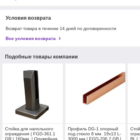
Условия возврата
Возврат товара в течение 14 дней по договоренности
Все условия возврата
Подобные товары компании
Стойка для напольного
Профиль DG-1 опорный
Стой
ограждения | FGD-361.1
под стекло 8 мм. 19х13 L-
огра
GR | 160мм. | Оружейная
3000 мм.| FGD-206.2 GB |
BL |