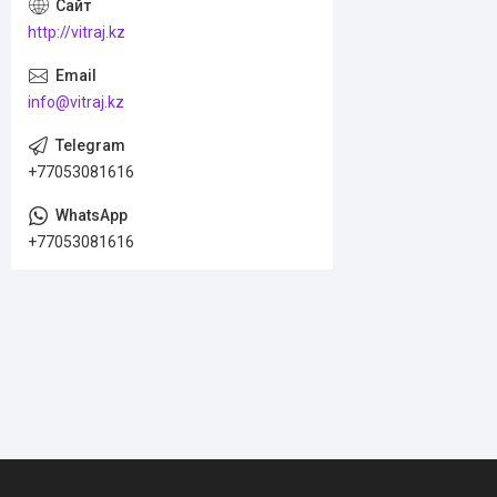
http://vitraj.kz
info@vitraj.kz
+77053081616
+77053081616