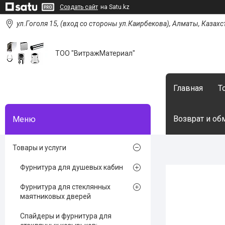
Создать сайт
на Satu.kz
ул.Гоголя 15, (вход со стороны ул.Каирбекова), Алматы, Казахс
ТОО "ВитражМатериал"
Главная
Т
Возврат и об
Товары и услуги
Фурнитура для душевых кабин
Фурнитура для стеклянных
маятниковых дверей
Спайдеры и фурнитура для