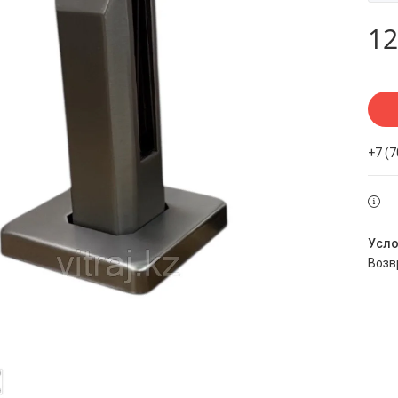
12
+7 (
воз