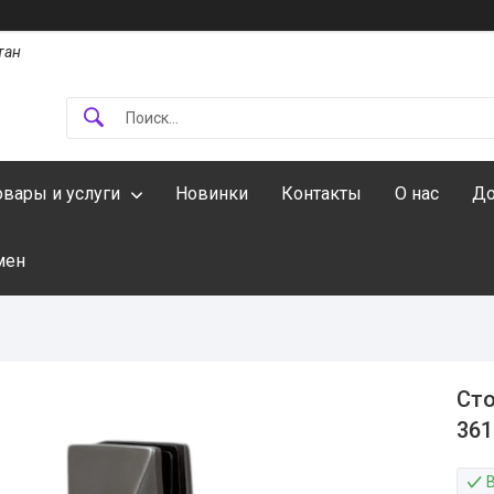
тан
овары и услуги
Новинки
Контакты
О нас
До
мен
Сто
361