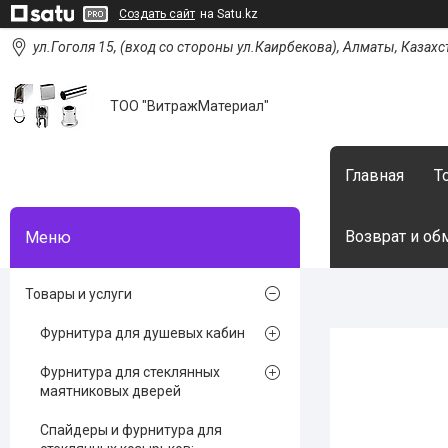
Создать сайт
на Satu.kz
ул.Гоголя 15, (вход со стороны ул.Каирбекова), Алматы, Казахс
ТОО "ВитражМатериал"
Главная
Т
Возврат и об
Товары и услуги
Фурнитура для душевых кабин
Фурнитура для стеклянных
маятниковых дверей
Спайдеры и фурнитура для