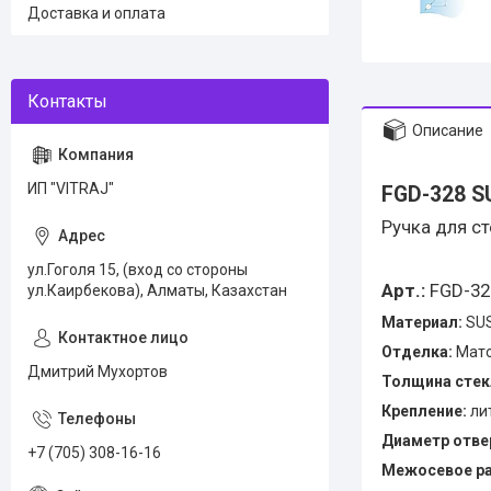
Доставка и оплата
Описание
ИП "VITRAJ"
FGD-328 S
Ручка для с
ул.Гоголя 15, (вход со стороны
Арт.:
FGD-32
ул.Каирбекова), Алматы, Казахстан
Материал:
SU
Отделка:
Мато
Дмитрий Мухортов
Толщина стек
Крепление:
ли
Диаметр отвер
+7 (705) 308-16-16
Межосевое ра