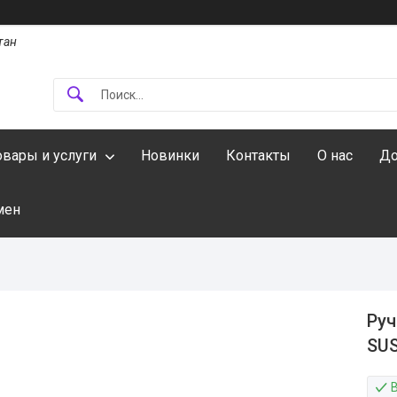
тан
овары и услуги
Новинки
Контакты
О нас
До
мен
Руч
SUS