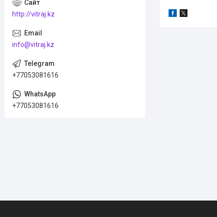
http://vitraj.kz
info@vitraj.kz
+77053081616
+77053081616