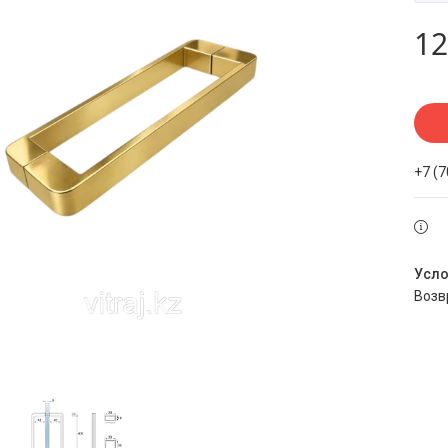
12
+7 (
воз