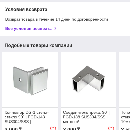
Условия возврата
Возврат товара в течение 14 дней по договоренности
Все условия возврата
Подобные товары компании
Коннектор DG-1 стена-
Соединитель трека, 90°|
Точе
стекло 90˚ | FGD-143
FGD-188 SUS304/SSS |
стек
SUS304/SSS |
матовый
10мм
Нержавейка/Матовая
SUS
3 000
3 000
2 5
₸
₸