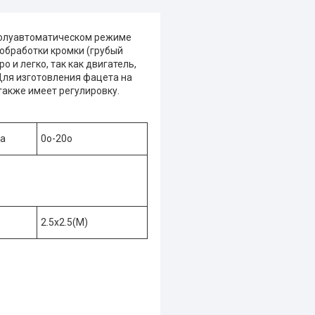
полуавтоматическом режиме
 обработки кромки (грубый
 и легко, так как двигатель,
Для изготовления фацета на
также имеет регулировку.
та
0o-20o
2.5x2.5(M)