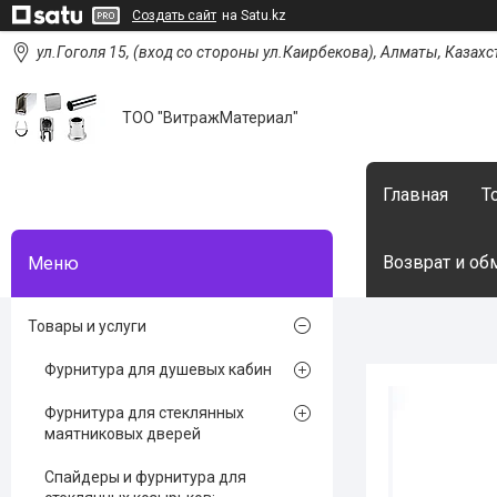
Создать сайт
на Satu.kz
ул.Гоголя 15, (вход со стороны ул.Каирбекова), Алматы, Казахс
ТОО "ВитражМатериал"
Главная
Т
Возврат и об
Товары и услуги
Фурнитура для душевых кабин
Фурнитура для стеклянных
маятниковых дверей
Спайдеры и фурнитура для