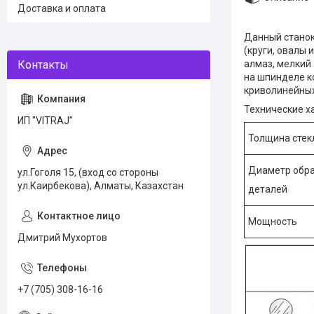
Доставка и оплата
Данный станок
(круги, овалы 
алмаз, мелкий 
на шпинделе к
криволинейных
Технические х
ИП "VITRAJ"
Толщина стек
Диаметр обр
ул.Гоголя 15, (вход со стороны
ул.Каирбекова), Алматы, Казахстан
деталей
Мощность
Дмитрий Мухортов
+7 (705) 308-16-16