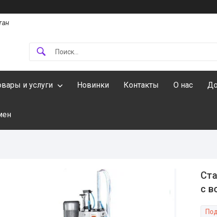
тан
овары и услуги
Новинки
Контакты
О нас
До
мен
Ста
с в
Под