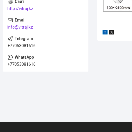
http://vitraj.kz
info@vitraj.kz
+77053081616
+77053081616