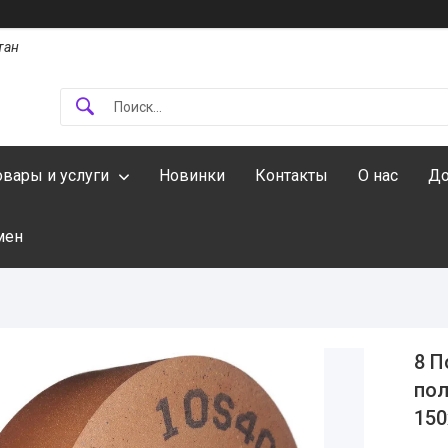
тан
овары и услуги
Новинки
Контакты
О нас
До
мен
8 П
пол
15