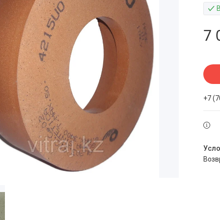
7 
+7 (
воз