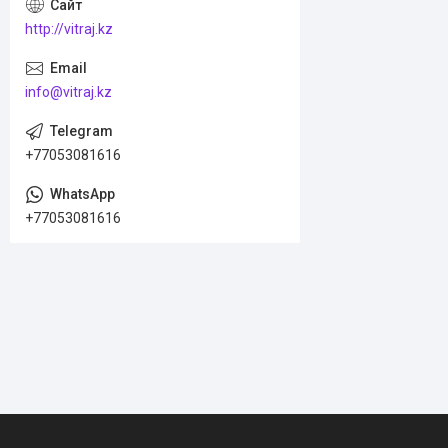
http://vitraj.kz
info@vitraj.kz
+77053081616
+77053081616