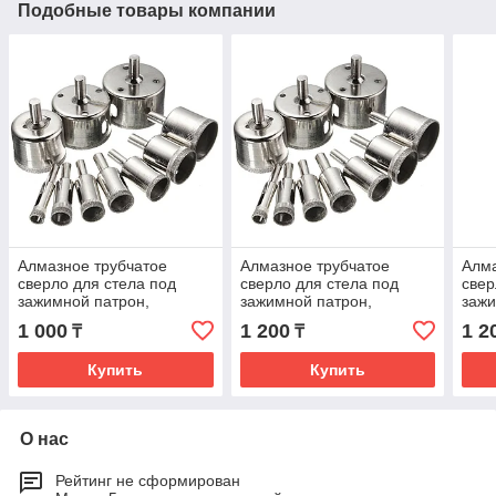
Подобные товары компании
Алмазное трубчатое
Алмазное трубчатое
Алма
сверло для стела под
сверло для стела под
свер
зажимной патрон,
зажимной патрон,
зажи
диаметр: 12мм
диаметр: 14мм
диа
1 000
1 200
1 2
₸
₸
Купить
Купить
О нас
Рейтинг не сформирован