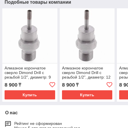
Подобные товары компании
Алмазное корончатое
Алмазное корончатое
Алма
сверло Dimond Drill с
сверло Dimond Drill с
свер
резьбой 1/2", диаметр: 9
резьбой 1/2", диаметр: 12
резь
мм
мм
мм
8 900
8 900
8 9
₸
₸
Купить
Купить
О нас
Рейтинг не сформирован