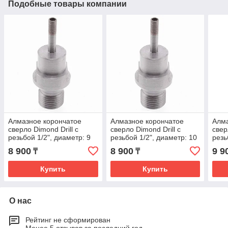
Подобные товары компании
Алмазное корончатое
Алмазное корончатое
Алма
сверло Dimond Drill с
сверло Dimond Drill с
свер
резьбой 1/2", диаметр: 9
резьбой 1/2", диаметр: 10
резь
мм
мм
мм
8 900
8 900
9 9
₸
₸
Купить
Купить
О нас
Рейтинг не сформирован