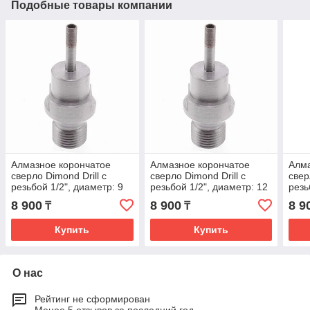
Подобные товары компании
Алмазное корончатое
Алмазное корончатое
Алма
сверло Dimond Drill с
сверло Dimond Drill с
свер
резьбой 1/2", диаметр: 9
резьбой 1/2", диаметр: 12
резь
мм
мм
мм
8 900
8 900
8 9
₸
₸
Купить
Купить
О нас
Рейтинг не сформирован