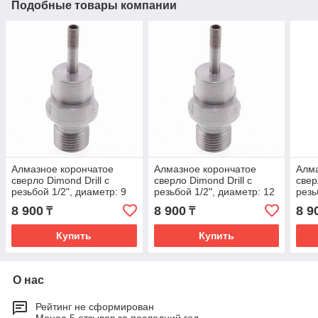
Подобные товары компании
Алмазное корончатое
Алмазное корончатое
Алма
сверло Dimond Drill с
сверло Dimond Drill с
свер
резьбой 1/2", диаметр: 9
резьбой 1/2", диаметр: 12
резь
мм
мм
мм
8 900
8 900
8 9
₸
₸
Купить
Купить
О нас
Рейтинг не сформирован