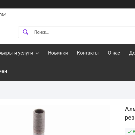
тан
овары и услуги
Новинки
Контакты
О нас
До
мен
Алм
рез