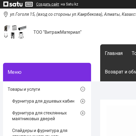
Создать сайт
на Satu.kz
ул.Гоголя 15, (вход со стороны ул.Каирбекова), Алматы, Казахс
ТОО "ВитражМатериал"
Главная
Т
Возврат и об
Товары и услуги
Фурнитура для душевых кабин
Фурнитура для стеклянных
маятниковых дверей
Спайдеры и фурнитура для