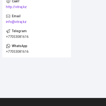
http://vitraj.kz
info@vitraj.kz
+77053081616
+77053081616