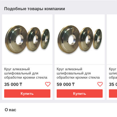
Подобные товары компании
Круг алмазный
Круг алмазный
Круг
шлифовальный для
шлифовальный для
шли
обработки кромки стекла
обработки кромки стекла
обра
175*63.4, R2,25 форма
175*63.4, R3,25 форма
175*
35 000
59 000
35 
₸
₸
14FF1H (под карандаш),
14FF1H (под карандаш),
90 (
стекло 4мм
стекло 6мм
4мм
Купить
Купить
О нас