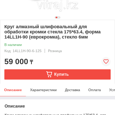
Круг алмазный шлифовальный для
обработки кромки стекла 175*63.4, форма
14LL1H-90 (еврокромка), стекло 6мм
В наличии
Код: 14LL1H-90-6-125
Розница
59 000
₸
Купить
Описание
Характеристики
Доставка
Оплата
Усл
Описание
Круги алмазные шлифовальные профильные,175*63.4, для