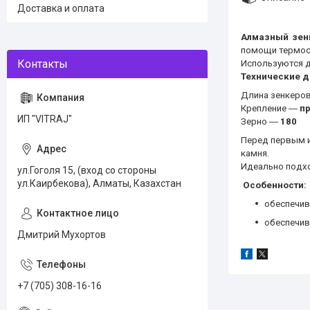
Доставка и оплата
Алмазный зен
помощи термос
Используются д
Технические д
Длина зенкеро
Крепление ―
пр
ИП "VITRAJ"
Зерно ―
180
Перед первым и
камня.
Идеально подхо
ул.Гоголя 15, (вход со стороны
ул.Каирбекова), Алматы, Казахстан
Особенности:
обеспечи
обеспечив
Дмитрий Мухортов
+7 (705) 308-16-16