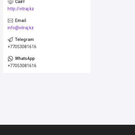
http://vitraj.kz
info@vitraj.kz
+77053081616
+77053081616