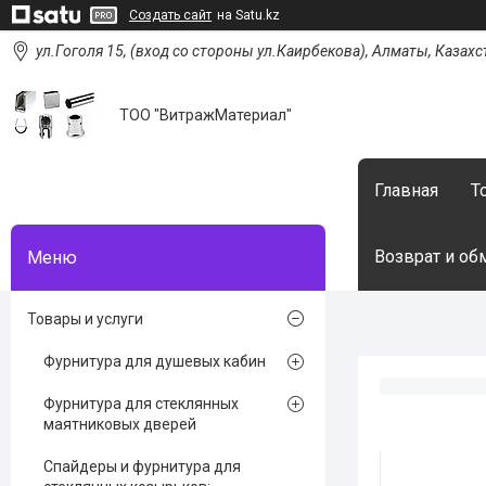
Создать сайт
на Satu.kz
ул.Гоголя 15, (вход со стороны ул.Каирбекова), Алматы, Казахс
ТОО "ВитражМатериал"
Главная
Т
Возврат и об
Товары и услуги
Фурнитура для душевых кабин
Фурнитура для стеклянных
маятниковых дверей
Спайдеры и фурнитура для