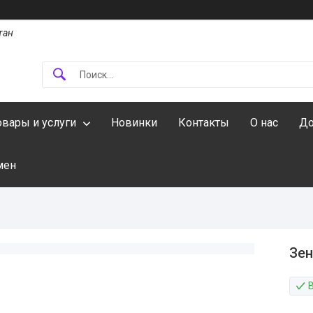
тан
овары и услуги
Новинки
Контакты
О нас
До
мен
Зен