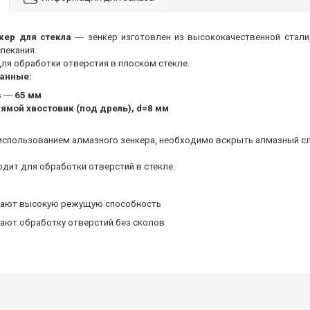
кер для стекла
― зенкер изготовлен из высококачественной стали
пекания.
ля обработки отверстия в плоском стекле.
анные:
в ―
65 мм
ямой хвостовик (под дрель), d=8 мм
спользованием алмазного зенкера, необходимо вскрыть алмазный с
дит для обработки отверстий в стекле.
вают высокую режущую способность
ают обработку отверстий без сколов