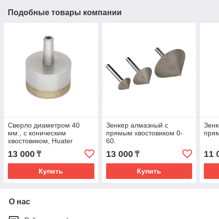
Подобные товары компании
Сверло диаметром 40
Зенкер алмазный с
Зенк
мм., с коническим
прямым хвостовиком 0-
прям
хвостовиком, Huater
60.
13 000
13 000
11 
₸
₸
Купить
Купить
О нас