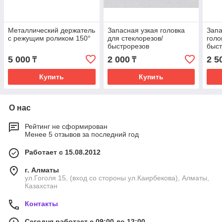
Металлический держатель
Запасная узкая головка
Зап
c режущим роликом 150°
для стеклорезов/
голо
быстрорезов
быст
5 000
2 000
2 5
₸
₸
Купить
Купить
О нас
Рейтинг не сформирован
Менее 5 отзывов за последний год
Работает с 15.08.2012
г. Алматы
ул.Гоголя 15, (вход со стороны ул.Каирбекова), Алматы,
Казахстан
Контакты
Сегодня работает с 09:00 до 12:00