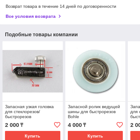
Возврат товара в течение 14 дней по договоренности
Все условия возврата
Подобные товары компании
Запасная узкая головка
Запасной ролик ведущей
Запа
для стеклорезов/
шины для быстрорезов
для 
быстрорезов
Bohle
быст
2 000
4 000
2 0
₸
₸
Купить
Купить