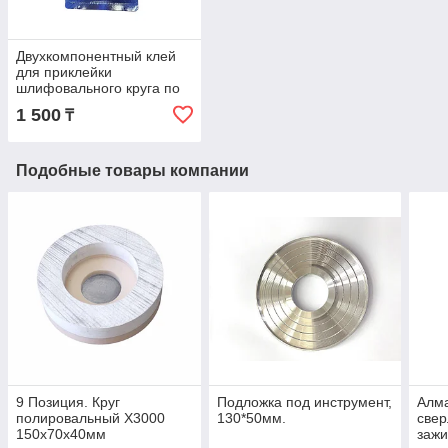
Двухкомпонентный клей
для приклейки
шлифовального круга по
стеклу к алюминиевой
1 500
₸
основе
Подобные товары компании
9 Позиция. Круг
Подложка под инструмент,
Алма
полировальный Х3000
130*50мм.
свер
150х70х40мм
зажи