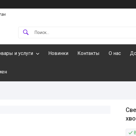
тан
овары и услуги
Новинки
Контакты
О нас
До
мен
Све
хво