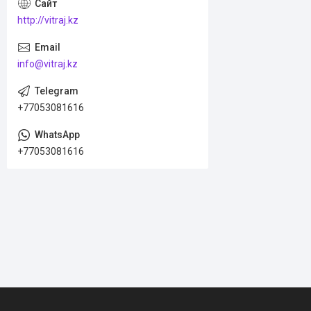
http://vitraj.kz
info@vitraj.kz
+77053081616
+77053081616