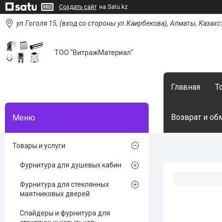
Создать сайт
на Satu.kz
ул.Гоголя 15, (вход со стороны ул.Каирбекова), Алматы, Казахс
ТОО "ВитражМатериал"
Главная
Т
Возврат и об
Товары и услуги
Фурнитура для душевых кабин
Фурнитура для стеклянных
маятниковых дверей
Спайдеры и фурнитура для