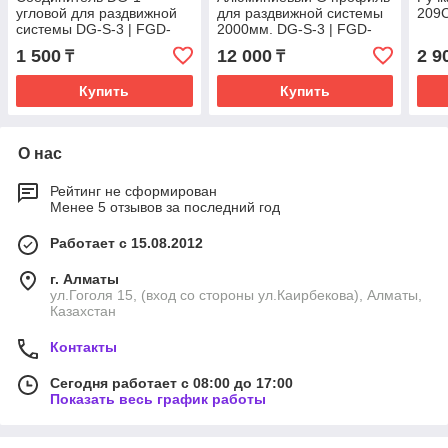
угловой для раздвижной
для раздвижной системы
209C
системы DG-S-3 | FGD-
2000мм. DG-S-3 | FGD-
266.2 CR | Хром
266.3 CR | Хром
1 500
12 000
2 9
₸
₸
Купить
Купить
О нас
Рейтинг не сформирован
Менее 5 отзывов за последний год
Работает с 15.08.2012
г. Алматы
ул.Гоголя 15, (вход со стороны ул.Каирбекова), Алматы,
Казахстан
Контакты
Сегодня работает с 08:00 до 17:00
Показать весь график работы