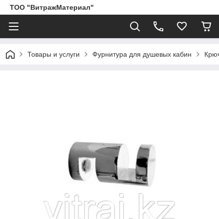
ТОО "ВитражМатериал"
Товары и услуги
Фурнитура для душевых кабин
Крюч