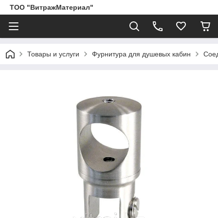
ТОО "ВитражМатериал"
Товары и услуги
Фурнитура для душевых кабин
Соед