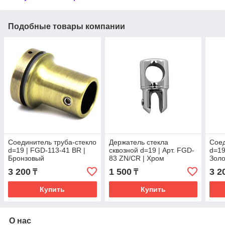
Подобные товары компании
Соединитель труба-стекло
Держатель стекла
Соед
d=19 | FGD-113-41 BR |
сквозной d=19 | Арт. FGD-
d=19
Бронзовый
83 ZN/CR | Хром
Зол
3 200
1 500
3 2
₸
₸
Купить
Купить
О нас