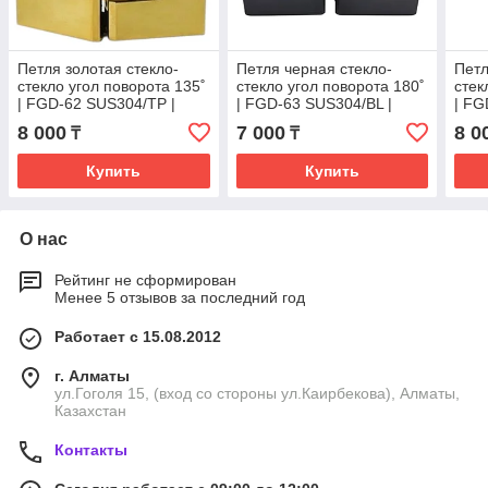
Петля золотая стекло-
Петля черная стекло-
Петл
стекло угол поворота 135˚
стекло угол поворота 180˚
стек
| FGD-62 SUS304/TP |
| FGD-63 SUS304/BL |
| FG
Золотая
Черная матовая
Оруж
8 000
7 000
8 0
₸
₸
Купить
Купить
О нас
Рейтинг не сформирован
Менее 5 отзывов за последний год
Работает с 15.08.2012
г. Алматы
ул.Гоголя 15, (вход со стороны ул.Каирбекова), Алматы,
Казахстан
Контакты