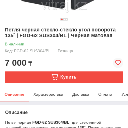
Петля черная стекло-стекло угол поворота
135˚ | FGD-62 SUS304/BL | Черная матовая
В наличии
Код: FGD-62 SUS304/BL
Розница
7 000
₸
Купить
Описание
Характеристики
Доставка
Оплата
Усл
Описание
Петля черная
FGD-62 SUS304/BL
для стеклянной
душевой стекло-стекло угол поворота 135˚. Петля выполнена