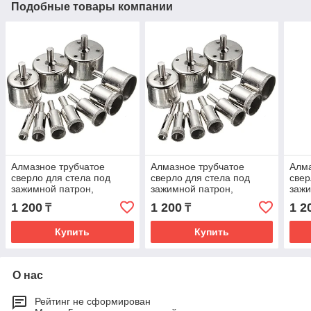
Подобные товары компании
Алмазное трубчатое
Алмазное трубчатое
Алма
сверло для стела под
сверло для стела под
свер
зажимной патрон,
зажимной патрон,
зажи
диаметр: 14мм
диаметр: 15мм
диа
1 200
1 200
1 2
₸
₸
Купить
Купить
О нас
Рейтинг не сформирован