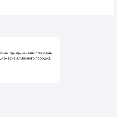
ытием. При применении охлаждать
арка алмазного порошка
ой (м