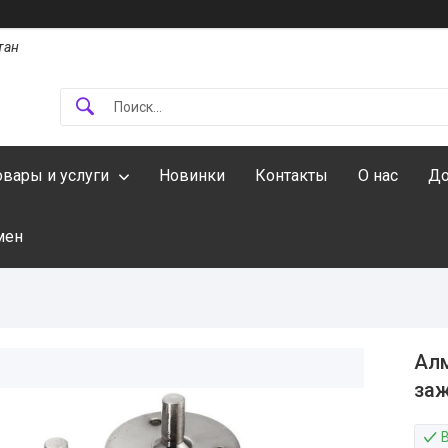
тан
овары и услуги
Новинки
Контакты
О нас
До
мен
Алм
заж