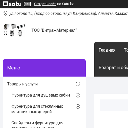
Создать сайт
на Satu.kz
ул.Гоголя 15, (вход со стороны ул.Каирбекова), Алматы, Казахс
ТОО "ВитражМатериал"
Главная
Т
Возврат и об
Товары и услуги
Фурнитура для душевых кабин
Фурнитура для стеклянных
маятниковых дверей
Спайдеры и фурнитура для