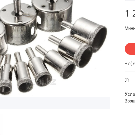
1 
Мини
+7 (
воз