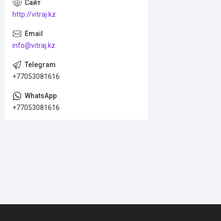
http://vitraj.kz
info@vitraj.kz
+77053081616
+77053081616