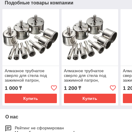
Подобные товары компании
Алмазное трубчатое
Алмазное трубчатое
Алма
сверло для стела под
сверло для стела под
свер
зажимной патрон,
зажимной патрон,
зажи
диаметр: 12мм
диаметр: 14мм
диа
1 000
1 200
1 2
₸
₸
Купить
Купить
О нас
Рейтинг не сформирован