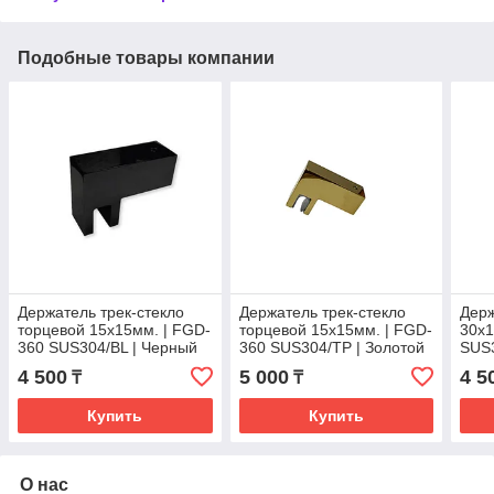
Подобные товары компании
Держатель трек-стекло
Держатель трек-стекло
Держ
торцевой 15х15мм. | FGD-
торцевой 15х15мм. | FGD-
30х1
360 SUS304/BL | Черный
360 SUS304/TP | Золотой
SUS
стал
4 500
5 000
4 5
₸
₸
Купить
Купить
О нас