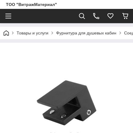
ТОО "ВитражМатериал"
Товары и услуги
Фурнитура для душевых кабин
Соед