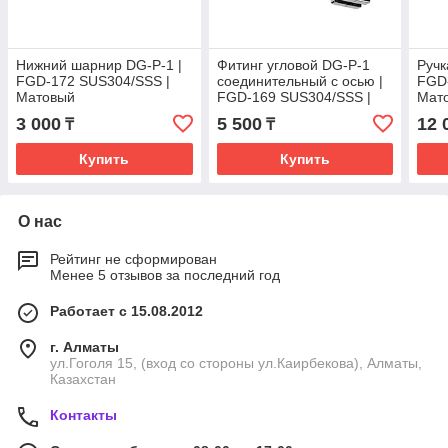
Нижний шарнир DG-P-1 |
Фитинг угловой DG-P-1
Ручк
FGD-172 SUS304/SSS |
соединительный с осью |
FGD
Матовый
FGD-169 SUS304/SSS |
Мат
Матовый
3 000
5 500
12 
₸
₸
Купить
Купить
О нас
Рейтинг не сформирован
Менее 5 отзывов за последний год
Работает с 15.08.2012
г. Алматы
ул.Гоголя 15, (вход со стороны ул.Каирбекова), Алматы,
Казахстан
Контакты