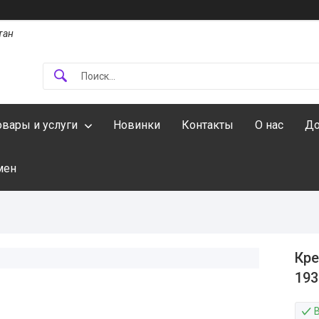
тан
овары и услуги
Новинки
Контакты
О нас
До
мен
Кре
193