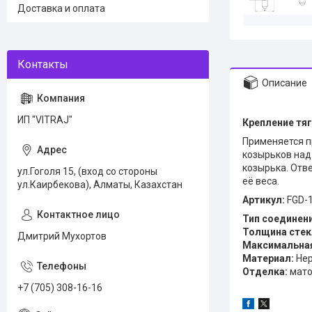
Доставка и оплата
Описание
ИП "VITRAJ"
Крепление тяги
Применяется п
козырьков над
козырька. Отв
ул.Гоголя 15, (вход со стороны
её веса.
ул.Каирбекова), Алматы, Казахстан
Артикул:
FGD-
Тип соединени
Толщина стек
Дмитрий Мухортов
Максимальная 
Материал:
Нер
Отделка:
мат
+7 (705) 308-16-16