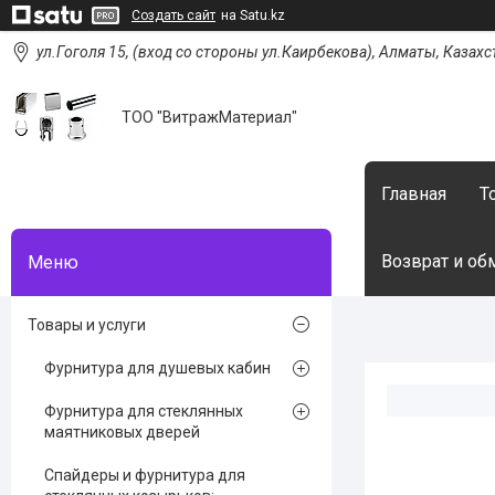
Создать сайт
на Satu.kz
ул.Гоголя 15, (вход со стороны ул.Каирбекова), Алматы, Казахс
ТОО "ВитражМатериал"
Главная
Т
Возврат и об
Товары и услуги
Фурнитура для душевых кабин
Фурнитура для стеклянных
маятниковых дверей
Спайдеры и фурнитура для