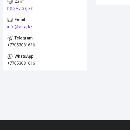
http://vitraj.kz
info@vitraj.kz
+77053081616
+77053081616