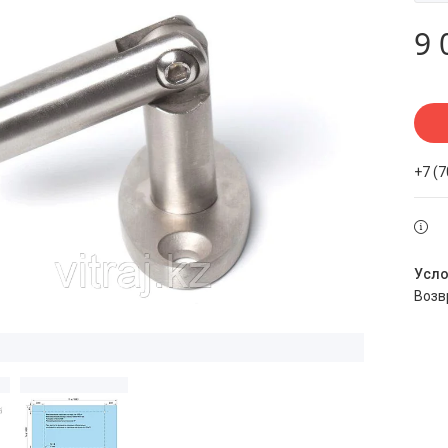
9 
+7 (
воз