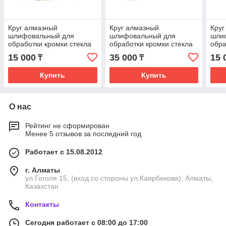
Круг алмазный
Круг алмазный
Круг
шлифовальный для
шлифовальный для
шли
обработки кромки стекла
обработки кромки стекла
обра
50*22*6мм. форма 1DD6V
175*63.4, R2,25 форма
50*
15 000
35 000
15 
₸
₸
(еврокромка)
14FF1H (под карандаш),
(евр
стекло 4мм
Купить
Купить
О нас
Рейтинг не сформирован
Менее 5 отзывов за последний год
Работает с 15.08.2012
г. Алматы
ул.Гоголя 15, (вход со стороны ул.Каирбекова), Алматы,
Казахстан
Контакты
Сегодня работает с 08:00 до 17:00