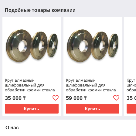
Подобные товары компании
Круг алмазный
Круг алмазный
Круг
шлифовальный для
шлифовальный для
шли
обработки кромки стекла
обработки кромки стекла
обра
175*63.4, R2,25 форма
175*63.4, R3,25 форма
175*
35 000
59 000
35 
₸
₸
14FF1H (под карандаш),
14FF1H (под карандаш),
90 (
стекло 4мм
стекло 6мм
4мм
Купить
Купить
О нас