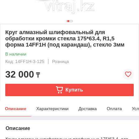
Круг алмазный шлифовальный для
обработки кромки стекла 175*63.4, R1,5
форма 14FF1H (под карандаш), стекло 3мм
В наличии
Код: 14FF1H-3-125
Розница
32 000
₸
Купить
Описание
Характеристики
Доставка
Оплата
Усл
Описание
Круги алмазные шлифовальные профильные,175*63.4, для