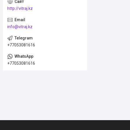
http://vitraj.kz
info@vitraj.kz
+77053081616
+77053081616