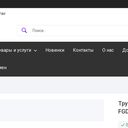
тан
овары и услуги
Новинки
Контакты
О нас
До
мен
Тру
FGD