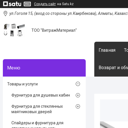
Создать сайт
на Satu.kz
ул.Гоголя 15, (вход со стороны ул.Каирбекова), Алматы, Казахс
ТОО "ВитражМатериал"
Главная
Т
Возврат и об
Товары и услуги
Фурнитура для душевых кабин
Фурнитура для стеклянных
маятниковых дверей
Спайдеры и фурнитура для