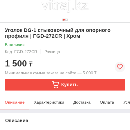
Уголок DG-1 стыковочный для опорного
профиля | FGD-272CR | Хром
В наличии
Код: FGD-272CR
Розница
1 500
₸
Минимальная сумма заказа на сайте — 5 000 ₸
Купить
Описание
Характеристики
Доставка
Оплата
Усл
Описание