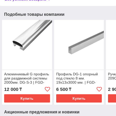
Подобные товары компании
Алюминиевый G профиль
Профиль DG-1 опорный
Ручк
для раздвижной системы
под стекло 8 мм.
209C
2000мм. DG-S-3 | FGD-
19х13х3000 мм. | FGD-
266.3 CR | Хром
206.2 AL | Хром
12 000
6 500
2 9
₸
₸
Купить
Купить
Акционные предложения и новинки