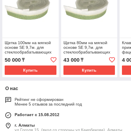
Щетка 100мм на мягкой
Щетка 80мм на мягкой
Кла
основе SE 9,7м. для
основе SE 9,7м. для
при
стеклообрабатывающих
стеклообрабатывающих
фаце
станков
станков
50 000
43 000
4 0
₸
₸
Купить
Купить
О нас
Рейтинг не сформирован
Менее 5 отзывов за последний год
Работает с 15.08.2012
г. Алматы
ул.Гоголя 15, (вход со стороны ул.Каирбекова), Алматы,