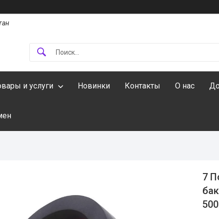
тан
овары и услуги
Новинки
Контакты
О нас
До
мен
7 П
бак
500