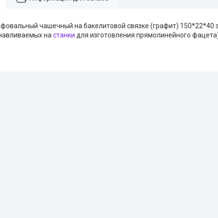
лифовальный чашечный на бакелитовой связке (графит) 150*22*40 з
анавливаемых на
станки
для изготовления прямолинейного фацета