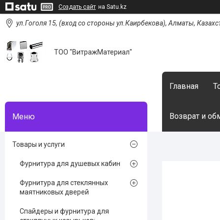
Создать сайт
на Satu.kz
ул.Гоголя 15, (вход со стороны ул.Каирбекова), Алматы, Казахс
ТОО "ВитражМатериал"
Главная
Т
Возврат и об
Товары и услуги
Фурнитура для душевых кабин
Фурнитура для стеклянных
маятниковых дверей
Спайдеры и фурнитура для