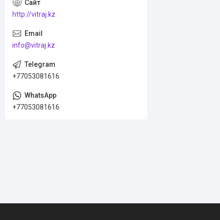
http://vitraj.kz
info@vitraj.kz
+77053081616
+77053081616