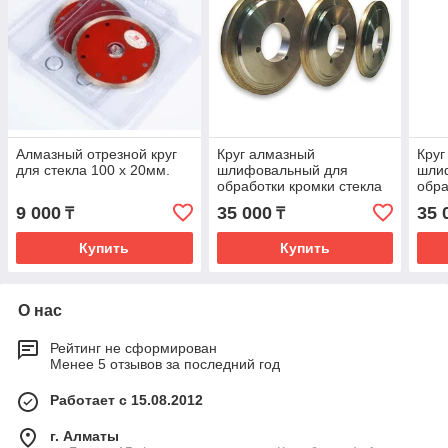
Алмазный отрезной круг
Круг алмазный
Круг
для стекла 100 х 20мм.
шлифовальный для
шли
обработки кромки стекла
обра
175*63.4, R2,25 форма
175*
9 000
35 000
35 
₸
₸
14FF1H (под карандаш),
90 (
стекло 4мм
4мм
Купить
Купить
О нас
Рейтинг не сформирован
Менее 5 отзывов за последний год
Работает с 15.08.2012
г. Алматы