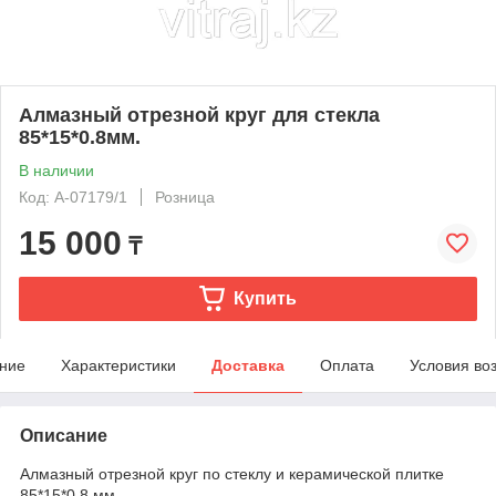
Алмазный отрезной круг для стекла
85*15*0.8мм.
В наличии
Код: A-07179/1
Розница
15 000
₸
Купить
ние
Характеристики
Доставка
Оплата
Условия во
Описание
Алмазный отрезной круг по стеклу и керамической плитке
85*15*0.8 мм..