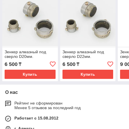
Зенкер алмазный под
Зенкер алмазный под
Зенк
сверло D20мм.
сверло D22мм.
све
6 500
6 500
9 0
₸
₸
Купить
Купить
О нас
Рейтинг не сформирован
Менее 5 отзывов за последний год
Работает с 15.08.2012
г. Алматы