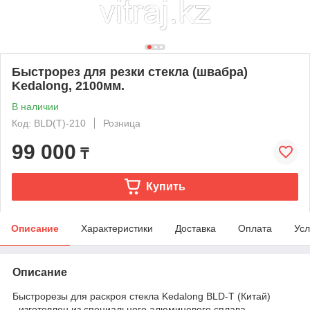
Быстрорез для резки стекла (швабра)
Kedalong, 2100мм.
В наличии
Код: BLD(T)-210
Розница
99 000
₸
Купить
Описание
Характеристики
Доставка
Оплата
Усл
Описание
Быстрорезы для раскроя стекла Kedalong BLD-T (Китай)
- изготовлен из специального алюминевого сплава,