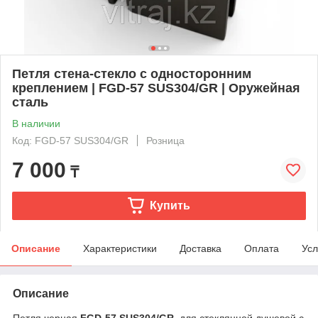
Петля стена-стекло с односторонним
креплением | FGD-57 SUS304/GR | Оружейная
сталь
В наличии
Код: FGD-57 SUS304/GR
Розница
7 000
₸
Купить
Описание
Характеристики
Доставка
Оплата
Усл
Описание
Петля черная
FGD-57 SUS304/GR
для стеклянной душевой с