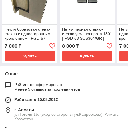
Петля бронзовая стена-
Петля черная стекло-
Петл
стекло с односторонним
стекло угол поворота 180˚
одн
креплением | FGD-57
| FGD-63 SUS304/GR |
креп
SUS304/BR | Бронзовая
Оружейная сталь
SUS3
7 000
8 000
7 0
₸
₸
золо
Купить
Купить
О нас
Рейтинг не сформирован
Менее 5 отзывов за последний год
Работает с 15.08.2012
г. Алматы
ул.Гоголя 15, (вход со стороны ул.Каирбекова), Алматы,
Казахстан